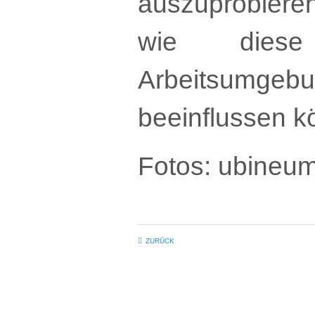
auszuprobier
wie diese
Arbeitsumge
beeinflussen k
Fotos: ubineu
ZURÜCK