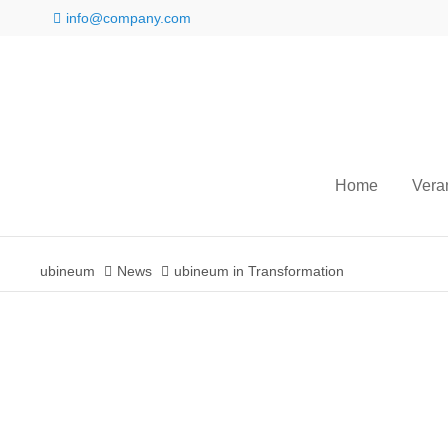
info@company.com
Der Eintrag "offcanvas-col1"
Der Eintrag "offcanvas-col2
existiert leider nicht.
existiert leider nicht.
Home
Vera
ubineum
News
ubineum in Transformation